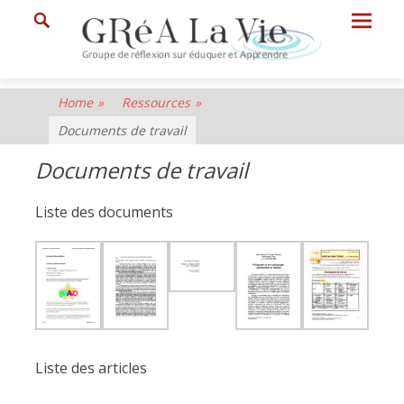
Prima
Search
Menu
GRéA
Home
»
Ressources
»
La
Documents de travail
Vie
Documents de travail
Groupe
de
Liste des documents
Réflexion
sur
Eduquer
et
Apprendre
Liste des articles