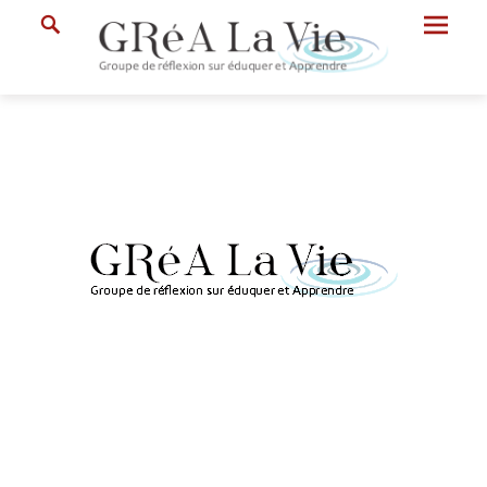
Prima
Search
Menu
GRéA
La
Vie
Groupe
de
Réflexion
sur
Eduquer
et
Apprendre