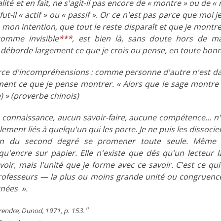
ité et en fait, ne s'agit-il pas encore de « montre » ou de «
ut-il « actif » ou « passif ». Or ce n'est pas parce que moi j
on intention, que tout le reste disparaît et que je montre q
comme invisible
***
, est bien là, sans doute hors de 
à déborde largement ce que je crois ou pense, en toute bonn
rce d'incompréhensions : comme personne d'autre n'est d
nt ce que je pense montrer. « Alors que le sage montre la
) » (proverbe chinois)
connaissance, aucun savoir-faire, aucune compétence... n'ex
ement liés à quelqu'un qui les porte. Je ne puis les dissocie
tion du second degré se promener toute seule. Même 
 qu'encre sur papier. Elle n'existe que dés qu'un lecteur la 
oir, mais l'unité que je forme avec ce savoir. C'est ce qui
rofesseurs — la plus ou moins grande unité ou congruence
gnées ».
"
prendre, Dunod, 1971, p. 153.