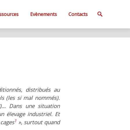
Search
ssources
Evènements
Contacts
tionnés, distribués au
ls (les si mal nommés).
... Dans une situation
 élevage industriel. Et
1
 cages
», surtout quand