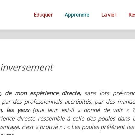
Primary
éA
Menu
Eduquer
Apprendre
La vie !
Re
e
on
et inversement
er
t, de mon expérience directe,
sans lots pré-condi
ndre
 par des professionnels accrédités, par des manue
n, les yeux
(que leur est-il « donné de voir » ?)
ience directe ressemble à celle des poules dans un
vantage, c'est « prouvé » : « Les poules préfèrent les