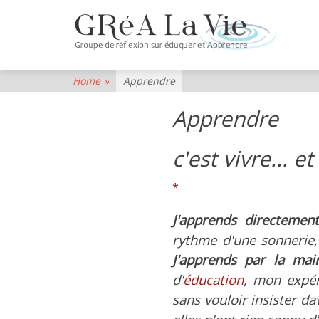
GR
La
Vie
Home
»
Apprendre
Group
Apprendre
de
Réflexi
c'est vivre... 
sur
*
Eduqu
et
J'apprends directemen
Appre
rythme d'une sonnerie,
J'apprends par la mai
d'
éducation
, mon expér
sans vouloir insister da