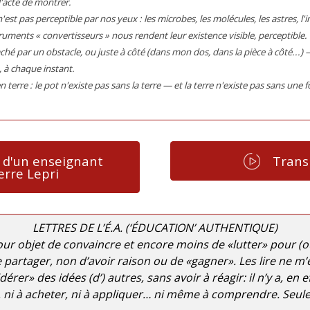
'acte de montrer.
'est pas perceptible par nos yeux : les microbes, les molécules, les astres, l'in
ruments « convertisseurs » nous rendent leur existence visible, perceptible. 
caché par un obstacle, ou juste à côté (dans mon dos, dans la pièce à côté...
e, à chaque instant.
erre : le pot n'existe pas sans la terre — et la terre n'existe pas sans une 
d'un enseignant
Trans
erre Lepri
LETTRES DE L’É.A. (‘ÉDUCATION’ AUTHENTIQUE)
our objet de convaincre et encore moins de «lutter» pour (ou
e partager, non d’avoir raison ou de «gagner». Les lire ne m’e
rer» des idées (d’) autres, sans avoir à réagir: il n’y a, en ef
r, ni à acheter, ni à appliquer… ni même à comprendre. Seu