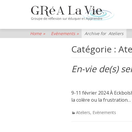
GR
La
Vie
Home
»
Evènements
»
Archive for
Ateliers
Group
Catégorie :
Ate
de
Réflexi
En-vie de(s) s
sur
Eduqu
et
9-11 février 2024 À Eckbols
Appre
la colère ou la frustration…
Categories
Ateliers
,
Evènements