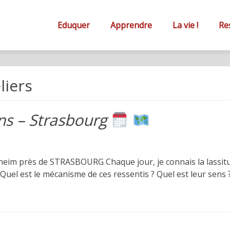
Primary
éA
Menu
Eduquer
Apprendre
La vie !
Re
e
liers
on
ens – Strasbourg
er
heim près de STRASBOURG Chaque jour, je connais la lassitude,
ndre
 Quel est le mécanisme de ces ressentis ? Quel est leur sens 