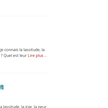
 connais la lassitude, la
s ? Quel est leur
Lire plus …
lassitude, la joie, la peur,