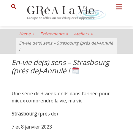
Prima
Search
Menu
GRéA
Home
»
Evènements
»
Ateliers
»
La
En-vie de(s) sens – Strasbourg (près de)-Annulé
Vie
!
Groupe
En-vie de(s) sens – Strasbourg
de
(près de)-Annulé !
Réflexion
sur
Une série de 3 week-ends dans l’année pour
Eduquer
mieux comprendre la vie, ma vie.
et
Apprendre
Strasbourg
(près de)
7 et 8 janvier 2023