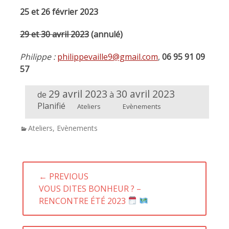
25 et 26 février 2023
29 et 30 avril 2023
(annulé)
Philippe :
philippevaille9@gmail.com
,
06 95 91 09
57
29 avril 2023
30 avril 2023
de
à
Planifié
Ateliers
Evènements
Categories
Ateliers
,
Evènements
Navigation
← PREVIOUS
de
PREVIOUS
VOUS DITES BONHEUR ? –
l’article
POST:
RENCONTRE ÉTÉ 2023