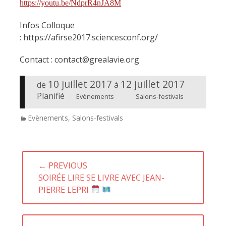
https://youtu.be/NdprR4nJA8M
Infos Colloque
: https://afirse2017.sciencesconf.org/
Contact : contact@grealavie.org
10 juillet 2017
12 juillet 2017
de
à
Planifié
Evènements
Salons-festivals
Categories
Evènements
,
Salons-festivals
Navigation
← PREVIOUS
de
PREVIOUS
SOIRÉE LIRE SE LIVRE AVEC JEAN-
l’article
POST:
PIERRE LEPRI