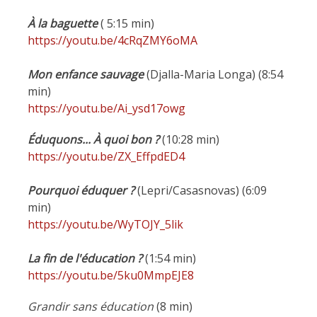
À
la baguette
( 5:15 min)
https://youtu.be/4cRqZMY6oMA
Mon enfance sauvage
(Djalla-Maria Longa) (8:54
min)
https://youtu.be/Ai_ysd17owg
Éduquons... À quoi bon ?
(10:28 min)
https://youtu.be/ZX_EffpdED4
Pourquoi éduquer ?
(Lepri/Casasnovas) (6:09
min)
https://youtu.be/WyTOJY_5lik
La fin de l'éducation ?
(1:54 min)
https://youtu.be/5ku0MmpEJE8
Grandir sans éducation
(8 min)