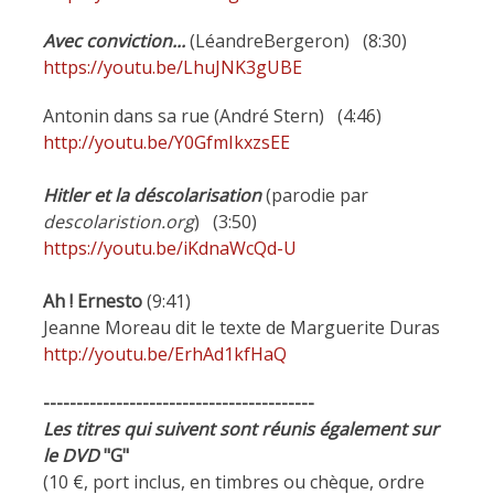
Avec conviction...
(LéandreBergeron) (8:30)
https://youtu.be/LhuJNK3gUBE
Antonin dans sa rue (André Stern) (4:46)
http://youtu.be/Y0GfmIkxzsEE
Hitler et la déscolarisation
(parodie par
descolaristion.org
) (3:50)
https://youtu.be/iKdnaWcQd-U
Ah ! Ernesto
(9:41)
Jeanne Moreau dit le texte de Marguerite Duras
http://youtu.be/ErhAd1kfHaQ
-----------------------------------------
Les titres qui suivent sont réunis également sur
le DVD
"
G
"
(10 €, port inclus, en timbres ou chèque, ordre