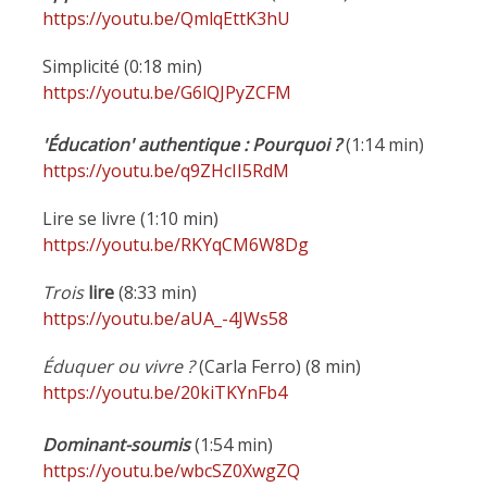
https://youtu.be/QmlqEttK3hU
Simplicité (0:18 min)
https://youtu.be/G6lQJPyZCFM
'Éducation' authentique : Pourquoi ?
(1:14 min)
https://youtu.be/q9ZHcII5RdM
Lire se livre (1:10 min)
https://youtu.be/RKYqCM6W8Dg
Trois
lire
(8:33 min)
https://youtu.be/aUA_-4JWs58
Éduquer ou vivre ?
(Carla Ferro) (8 min)
https://youtu.be/20kiTKYnFb4
Dominant-soumis
(1:54 min)
https://youtu.be/wbcSZ0XwgZQ