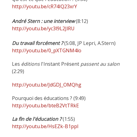
http://youtu.be/cR74IQ23xrY
André Stern : une interview
(8:12)
http://youtu.be/yc3l9L2JlRU
Du travail forcément ?
(5:08, JP Lepri, A.Stern)
http://youtu.be/0_pXTGNM4lo
Les
éditions
l'Instant Présent
passent au salon
(2:29)
http://youtu.be/JdGDJ_OMQhg
Pourquoi des éducations ? (9:49)
http://youtu.be/bteB2VtTRkE
La fin de l'éducation ?
(1:55)
http://youtu.be/HsEZk-B1ppI