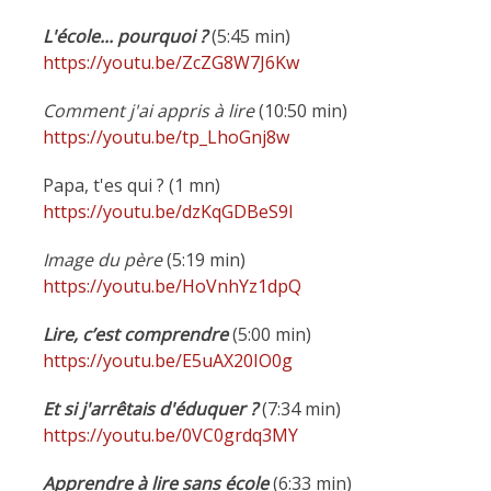
L'école... pourquoi ?
(5:45 min)
https://youtu.be/ZcZG8W7J6Kw
Comment j'ai appris à lire
(10:50 min)
https://youtu.be/tp_LhoGnj8w
Papa, t'es qui ? (1 mn)
https://youtu.be/dzKqGDBeS9I
Image du père
(5:19 min)
https://youtu.be/HoVnhYz1dpQ
Lire, c’est comprendre
(5:00 min)
https://youtu.be/E5uAX20IO0g
Et si j'arrêtais d'éduquer ?
(7:34 min)
https://youtu.be/0VC0grdq3MY
Apprendre à lire sans école
(6:33 min)