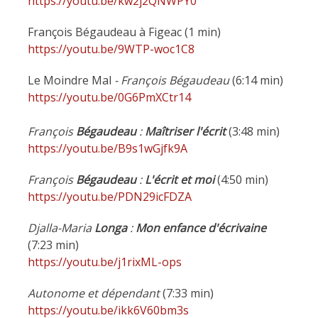
https://youtu.be/kw2j2QNWPY0
François Bégaudeau à Figeac (1 min)
https://youtu.be/9WTP-woc1C8
Le Moindre Mal
- François Bégaudeau
(6:14 min)
https://youtu.be/0G6PmXCtr14
François
Bégaudeau
:
Maîtriser l'écrit
(3:48 min)
https://youtu.be/B9s1wGjfk9A
François
Bégaudeau
:
L'écrit et moi
(4:50 min)
https://youtu.be/PDN29icFDZA
Djalla-Maria
Longa
:
Mon enfance d'écrivaine
(7:23 min)
https://youtu.be/j1rixML-ops
Autonome et dépendant
(7:33 min)
https://youtu.be/ikk6V60bm3s