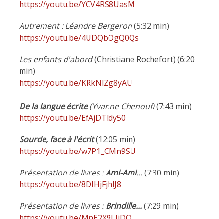
https://youtu.be/YCV4RS8UasM
Autrement : Léandre Bergeron
(5:32 min)
https://youtu.be/4UDQbOgQ0Qs
Les enfants d'abord
(Christiane Rochefort) (6:20
min)
https://youtu.be/KRkNlZg8yAU
De la langue écrite
(Yvanne Chenouf)
(7:43 min)
https://youtu.be/EfAjDTldy50
Sourde, face à l'écrit
(12:05 min)
https://youtu.be/w7P1_CMn9SU
Présentation de livres :
Ami-Ami...
(7:30 min)
https://youtu.be/8DIHjFjhlJ8
Présentation de livres :
Brindille...
(7:29 min)
https://youtu.be/MnE2X9LIjDQ