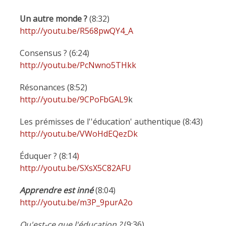
Un autre monde ?
(8:32)
http://youtu.be/R568pwQY4_A
Consensus ? (6:24)
http://youtu.be/PcNwno5THkk
Résonances (8:52)
http://youtu.be/9CPoFbGAL9
k
Les prémisses de l''éducation' authentique (8:43)
http://youtu.be/VWoHdEQezDk
Éduquer ? (8:14
)
http://youtu.be/SXsX5C82AFU
Apprendre est inné
(8:04)
http://youtu.be/m3P_9purA2o
Qu'est-ce que l'éducation ?
(9:36)