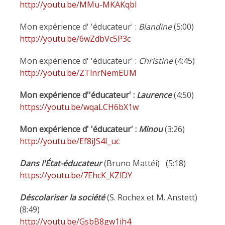
http://youtu.be/MMu-MKAKqbI
Mon expérience d' 'éducateur' :
Blandine
(5:00)
http://youtu.be/6wZdbVc5P3c
Mon expérience d' 'éducateur' :
Christine
(4:45)
http://youtu.be/ZTlnrNemEUM
Mon expérience d''éducateur' :
Laurence
(4:50)
https://youtu.be/wqaLCH6bX1w
Mon expérience d' 'éducateur' :
Minou
(3:26)
http://youtu.be/Ef8iJS4I_uc
Dans l'État-éducateur
(Bruno Mattéi) (5:18)
https://youtu.be/7EhcK_KZlDY
Déscolariser la société
(S. Rochex et M. Anstett)
(8:49)
http://youtu.be/GsbB8gw1ih4