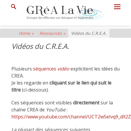
Prima
Search
Menu
GRéA
Home
»
Ressources
»
Vidéos du C.R.E.A.
La
Vidéos du C.R.E.A.
Vie
Groupe
de
Plusieurs
séquences
vidéo
explicitent les idées du
Réflexion
CREA.
Je les regarde en
cliquant sur le lien qui suit le
sur
titre
(ci-dessous).
Eduquer
et
Ces séquences sont visibles
directement
sur la
chaîne CREA de
YouTube
:
Apprendre
https://www.youtube.com/channel/UCT2w5eIvq9_dX
La plupart des séquences suivantes