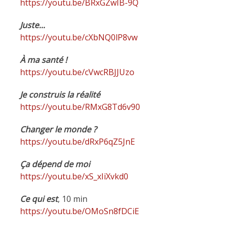
https://youtu.be/BRxGZwIB-9Q
Juste...
https://youtu.be/cXbNQ0lP8vw
À ma santé !
https://youtu.be/cVwcRBJJUzo
Je construis la réalité
https://youtu.be/RMxG8Td6v90
Changer le monde ?
https://youtu.be/dRxP6qZ5JnE
Ça dépend de moi
https://youtu.be/xS_xIiXvkd0
Ce qui est
, 10 min
https://youtu.be/OMoSn8fDCiE