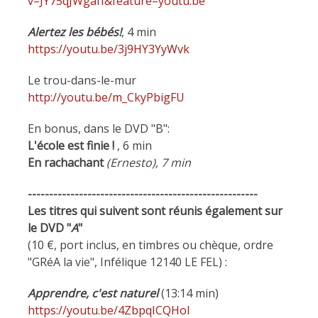
v=JY75qJWgafI&feature=youtu.be
Alertez les bébés!
, 4 min
https://youtu.be/3j9HY3YyWvk
Le trou-dans-le-mur
http://youtu.be/m_CkyPbigFU
En bonus, dans le DVD "B":
L'école est finie !
, 6 min
En
rachachant
(Ernesto), 7 min
------------------------------------------------------
Les titres qui suivent sont réunis également sur
le DVD "
A
"
(10 €, port inclus, en timbres ou chèque, ordre
"GRéA la vie", Infélique 12140 LE FEL) :
Apprendre, c'est naturel
(13:14 min)
https://youtu.be/4ZbpqICQHoI