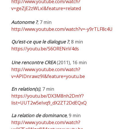
http://www.youtube.com/watch?
v=geZjE2zWLxI&feature=related
Autonome ?
, 7 min
http://www.youtube.com/watch?v=-y9rTLF8c4U
Qu’est-ce que le dialogue ?
, 8 min
https://youtu.be/S6ORENnV4ds
Une rencontre CREA
(2011), 16 min
http://www.youtube.com/watch?
v=APIDnrawz9I&feature=youtu.be
En relation(s)
, 7 min
https://youtu.be/DX3M8nh2DmY?
list=UUT2w5eIvq9_dX2ZT2DdEQxQ
La relation de dominance
, 9 min
http://www.youtube.com/watch?