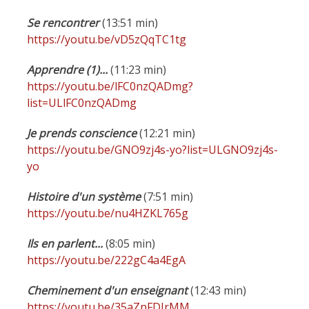
Se rencontrer
(13:51 min)
https://youtu.be/vD5zQqTC1tg
Apprendre (1)...
(11:23 min)
https://youtu.be/lFC0nzQADmg?
list=ULlFC0nzQADmg
Je prends conscience
(12:21 min)
https://youtu.be/GNO9zj4s-yo?list=ULGNO9zj4s-
yo
Histoire d'un système
(7:51 min)
https://youtu.be/nu4HZKL765g
Ils en parlent...
(8:05 min)
https://youtu.be/222gC4a4EgA
Cheminement d'un enseignant
(12:43 min)
https://youtu.be/35aZnFDIrMM