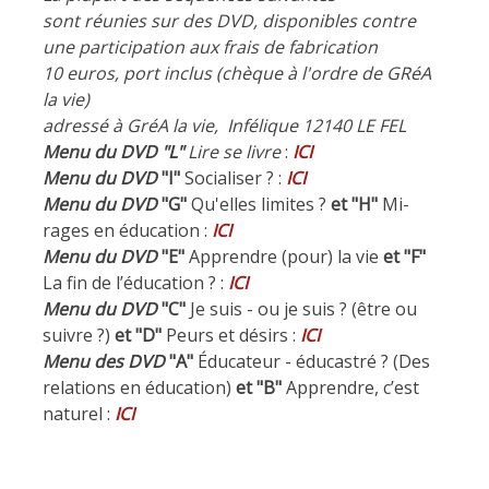
sont réunies sur des DVD, disponibles contre
une participation aux frais de fabrication
10 euros, port inclus (chèque à l'ordre de GRéA
la vie)
adressé à GréA la vie, Infélique 12140 LE FEL
Menu du DVD "L"
Lire se livre
:
ICI
Menu du DVD
"I"
Socialiser ? :
ICI
Menu du DVD
"G"
Qu'elles limites ?
et "H"
Mi-
rages en éducation :
ICI
Menu du DVD
"E"
Apprendre (pour) la vie
et "F"
La fin de l’éducation ? :
ICI
Menu du DVD
"C"
Je suis - ou je suis ? (être ou
suivre ?)
et "D"
Peurs et désirs :
ICI
Menu des DVD
"A"
Éducateur - éducastré ? (Des
relations en éducation)
et "B"
Apprendre, c’est
naturel :
ICI